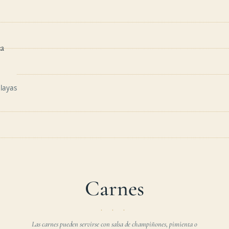
a
elayas
Carnes
Las carnes pueden servirse con salsa de champiñones, pimienta o