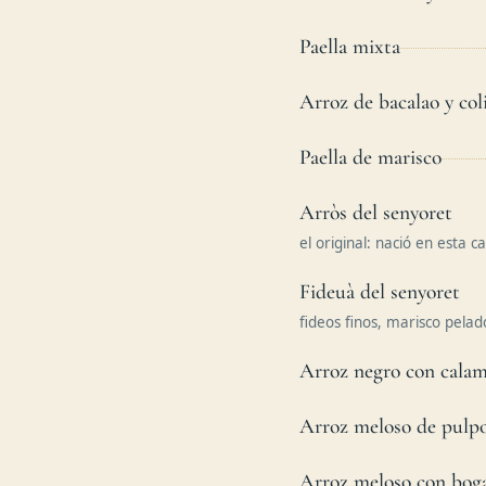
Paella mixta
Arroz de bacalao y coli
Paella de marisco
Arròs del senyoret
el original: nació en esta c
Fideuà del senyoret
fideos finos, marisco pelad
Arroz negro con cala
Arroz meloso de pulp
Arroz meloso con bog