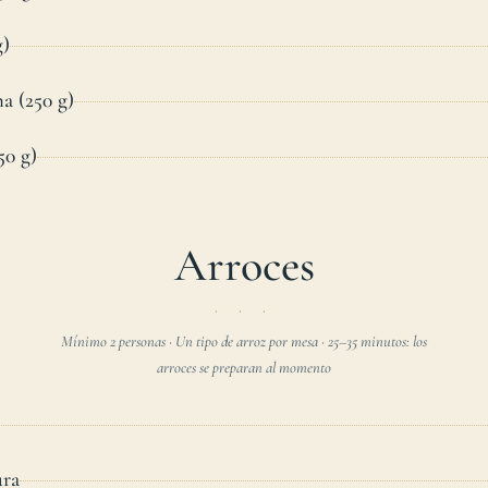
g)
a (250 g)
50 g)
Arroces
Mínimo 2 personas · Un tipo de arroz por mesa · 25–35 minutos: los
arroces se preparan al momento
ura