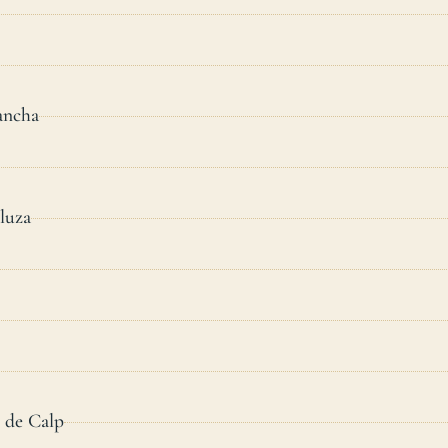
ancha
luza
o de Calp