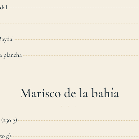
dal
Baydal
la plancha
Marisco de la bahía
(250 g)
50 g)