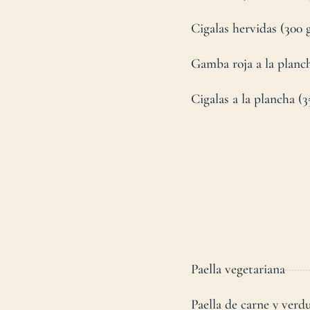
Cigalas hervidas (300 
Gamba roja a la planch
Cigalas a la plancha (3
Paella vegetariana
Paella de carne y verd