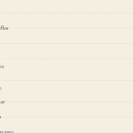
flor
asa
o
mar
o
avante