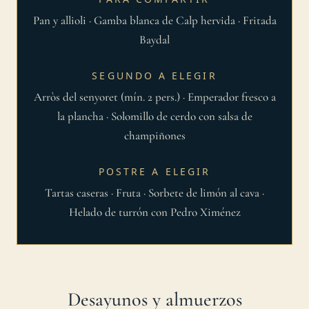
Pan y allioli · Gamba blanca de Calp hervida · Fritada
Baydal
SEGUNDO A ELEGIR
Arròs del senyoret (mín. 2 pers.) · Emperador fresco a
la plancha · Solomillo de cerdo con salsa de
champiñones
POSTRE A ELEGIR
Tartas caseras · Fruta · Sorbete de limón al cava ·
Helado de turrón con Pedro Ximénez
Desayunos y almuerzos