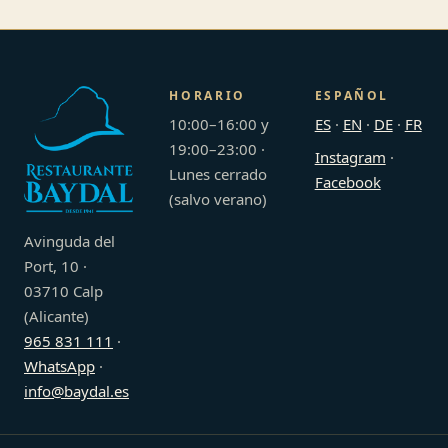
HORARIO
ESPAÑOL
10:00–16:00 y
ES
·
EN
·
DE
·
FR
19:00–23:00 ·
Instagram
·
Lunes cerrado
Facebook
(salvo verano)
Avinguda del
Port, 10 ·
03710 Calp
(Alicante)
965 831 111
·
WhatsApp
·
info@baydal.es