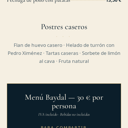
Pechuga de pollo con patatas
13,50 €
Postres caseros
Flan de huevo casero · Helado de turrón con
Pedro Ximénez · Tartas caseras · Sorbete de limón
al cava · Fruta natural
Menú Baydal — 30 € por
persona
IVA incluido · Bebidas no incluidas
PARA COMPARTIR