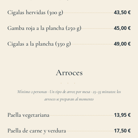
Cigalas hervidas (300 g)
43,50 €
Gamba roja a la plancha (250 g)
45,00 €
Cigalas a la plancha (350 g)
49,00 €
Arroces
Mínimo 2 personas · Un tipo de arroz por mesa · 25–35 minutos: los
arroces se preparan al momento
Paella vegetariana
13,95 €
Paella de carne y verdura
17,50 €