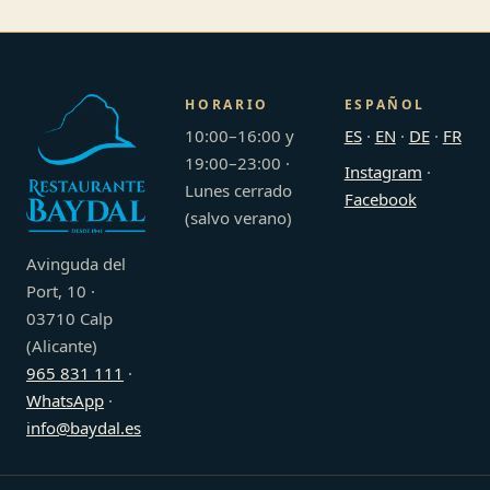
HORARIO
ESPAÑOL
10:00–16:00 y
ES
·
EN
·
DE
·
FR
19:00–23:00 ·
Instagram
·
Lunes cerrado
Facebook
(salvo verano)
Avinguda del
Port, 10 ·
03710 Calp
(Alicante)
965 831 111
·
WhatsApp
·
info@baydal.es