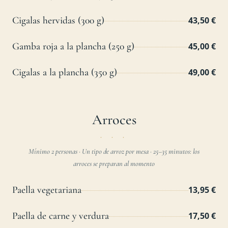
Cigalas hervidas (300 g)
43,50 €
Gamba roja a la plancha (250 g)
45,00 €
Cigalas a la plancha (350 g)
49,00 €
Arroces
Mínimo 2 personas · Un tipo de arroz por mesa · 25–35 minutos: los
arroces se preparan al momento
Paella vegetariana
13,95 €
Paella de carne y verdura
17,50 €