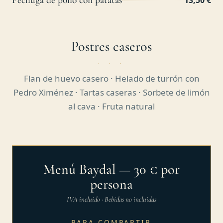
Pechuga de pollo con patatas
13,50 €
Postres caseros
Flan de huevo casero · Helado de turrón con
Pedro Ximénez · Tartas caseras · Sorbete de limón
al cava · Fruta natural
Menú Baydal — 30 € por
persona
IVA incluido · Bebidas no incluidas
PARA COMPARTIR