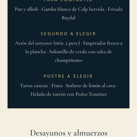
Pan y allioli · Gamba blanca de Calp hervida · Fritada
Baydal
SEGUNDO A ELEGIR
Arròs del senyoret (mín. 2 pers.) · Emperador fresco a
la plancha · Solomillo de cerdo con salsa de
champiñones
POSTRE A ELEGIR
Tartas caseras · Fruta · Sorbete de limón al cava ·
Helado de turrón con Pedro Ximénez
Desayunos y almuerzos